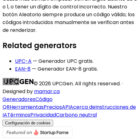
o 1, o tener un dígito de control incorrecto. Nuestro
botón Aleatorio siempre produce un código válido; los
códigos introducidos manualmente se verifican antes
de renderizar.
Related generators
UPC-A
—
Generador UPC gratis
.
EAN-8
—
Generador EAN-8 gratis
.
©
2026
UPCGen. All rights reserved. ·
Designed by
mamar.ca
Generadores
Código
QR
Herramientas
Precios
API
Acerca de
Instrucciones de
IA
Términos
Privacidad
Carbono neutral
Configuración de cookies