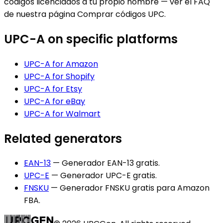
códigos licenciados a tu propio nombre — ver el FAQ
de nuestra página Comprar códigos UPC.
UPC-A
on specific platforms
UPC-A
for
Amazon
UPC-A
for
Shopify
UPC-A
for
Etsy
UPC-A
for
eBay
UPC-A
for
Walmart
Related generators
EAN-13
—
Generador EAN-13 gratis
.
UPC-E
—
Generador UPC-E gratis
.
FNSKU
—
Generador FNSKU gratis para Amazon
FBA
.