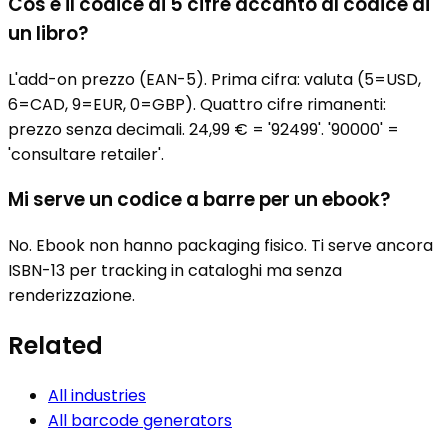
Cos'è il codice di 5 cifre accanto al codice di
un libro?
L'add-on prezzo (EAN-5). Prima cifra: valuta (5=USD,
6=CAD, 9=EUR, 0=GBP). Quattro cifre rimanenti:
prezzo senza decimali. 24,99 € = '92499'. '90000' =
'consultare retailer'.
Mi serve un codice a barre per un ebook?
No. Ebook non hanno packaging fisico. Ti serve ancora
ISBN-13 per tracking in cataloghi ma senza
renderizzazione.
Related
All industries
All barcode generators