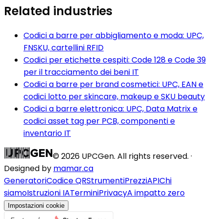
Related industries
Codici a barre per abbigliamento e moda: UPC,
FNSKU, cartellini RFID
Codici per etichette cespiti: Code 128 e Code 39
per il tracciamento dei beni IT
Codici a barre per brand cosmetici: UPC, EAN e
codici lotto per skincare, makeup e SKU beauty
Codici a barre elettronica: UPC, Data Matrix e
codici asset tag per PCB, componenti e
inventario IT
©
2026
UPCGen. All rights reserved. ·
Designed by
mamar.ca
Generatori
Codice QR
Strumenti
Prezzi
API
Chi
siamo
Istruzioni IA
Termini
Privacy
A impatto zero
Impostazioni cookie