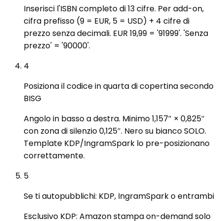
Inserisci l'ISBN completo di 13 cifre. Per add-on,
cifra prefisso (9 = EUR, 5 = USD) + 4 cifre di
prezzo senza decimali. EUR 19,99 = '91999'. 'Senza
prezzo' = '90000'.
4
Posiziona il codice in quarta di copertina secondo
BISG
Angolo in basso a destra. Minimo 1,157″ × 0,825″
con zona di silenzio 0,125″. Nero su bianco SOLO.
Template KDP/IngramSpark lo pre-posizionano
correttamente.
5
Se ti autopubblichi: KDP, IngramSpark o entrambi
Esclusivo KDP: Amazon stampa on-demand solo