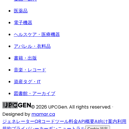
医薬品
電子機器
ヘルスケア・医療機器
アパレル・衣料品
書籍・出版
音楽・レコード
資産タグ・IT
図書館・アーカイブ
©
2026
UPCGen. All rights reserved. ·
Designed by
mamar.ca
ジェネレーター
QRコード
ツール
料金
API
概要
AI向け案内
利用
規約
プライバシー
カーボンニュートラル
Cookie 設定