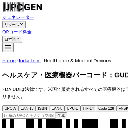
ジェネレーター
リソース
QRコード
料金
日本語
Home
·
Industries
·
Healthcare & Medical Devices
ヘルスケア・医療機器バーコード：GUDID準拠の
FDA UDIは法律です。米国で販売されるすべての医療機器はラ
りません。
UPC-A
EAN-13
ISBN
EAN-8
UPC-E
ITF-14
Code 128
FNS
生成