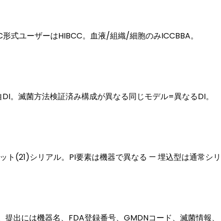
C形式ユーザーはHIBCC。血液/組織/細胞のみICCBBA。
に独自DI。滅菌方法検証済み構成が異なる同じモデル=異なるDI。
有効期限(10)ロット(21)シリアル。PI要素は機器で異なる — 埋込
須。提出には機器名、FDA登録番号、GMDNコード、滅菌情報