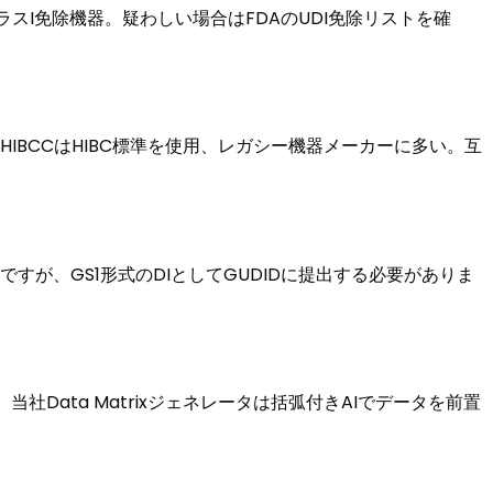
ラスI免除機器。疑わしい場合はFDAのUDI免除リストを確
合。HIBCCはHIBC標準を使用、レガシー機器メーカーに多い。互
可能ですが、GS1形式のDIとしてGUDIDに提出する必要がありま
)SN9876。当社Data Matrixジェネレータは括弧付きAIでデータを前置