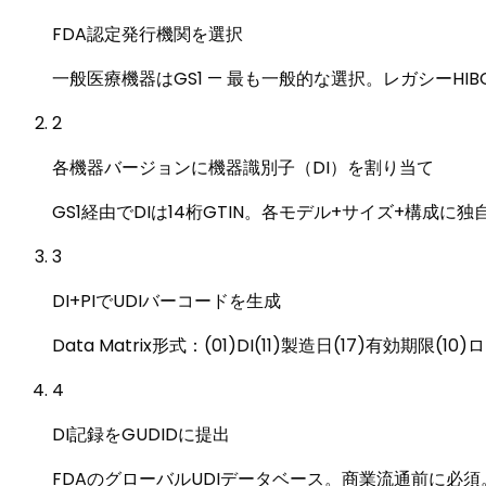
FDA認定発行機関を選択
一般医療機器はGS1 — 最も一般的な選択。レガシーHIB
2
各機器バージョンに機器識別子（DI）を割り当て
GS1経由でDIは14桁GTIN。各モデル+サイズ+構成
3
DI+PIでUDIバーコードを生成
Data Matrix形式：(01)DI(11)製造日(17)
4
DI記録をGUDIDに提出
FDAのグローバルUDIデータベース。商業流通前に必