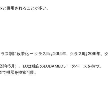
trixと併用されることが多い。
クラス別に段階化 — クラスIIIは2014年、クラスIIは2016年、ク
、Iは2023年5月）。EUは独自のEUDAMEDデータベースを持つ。
DIで機器を検索可能。