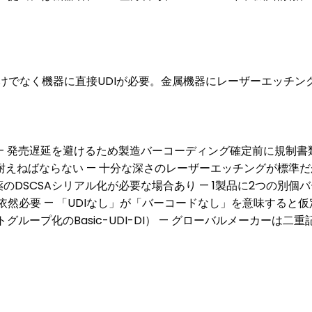
けでなく機器に直接UDIが必要。金属機器にレーザーエッチングD
る — 発売遅延を避けるため製造バーコーディング確定前に規制
えねばならない — 十分な深さのレーザーエッチングが標準だが
のDSCSAシリアル化が必要な場合あり — 1製品に2つの別個
依然必要 — 「UDIなし」が「バーコードなし」を意味すると
ントグループ化のBasic-UDI-DI） — グローバルメーカーは二