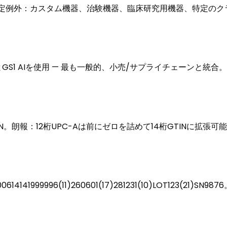
要。限定例外：カスタム機器、治験機器、臨床研究用機器、特定のク
）とGS1 AIを使用 — 最も一般的、小売/サプライチェーンと統
TIN。朗報：12桁UPC-Aは前にゼロを詰めて14桁GTINに拡張
41999996(11)260601(17)281231(10)LOT123(21