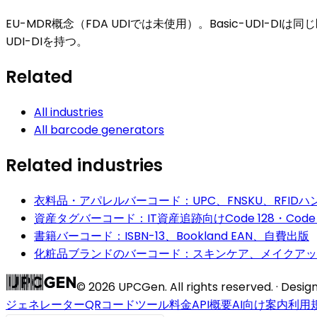
EU-MDR概念（FDA UDIでは未使用）。Basic-UDI
UDI-DIを持つ。
Related
All industries
All barcode generators
Related industries
衣料品・アパレルバーコード：UPC、FNSKU、RFIDハ
資産タグバーコード：IT資産追跡向けCode 128・Code 
書籍バーコード：ISBN-13、Bookland EAN、自費出版
化粧品ブランドのバーコード：スキンケア、メイクアップ
©
2026
UPCGen. All rights reserved. · Desi
ジェネレーター
QRコード
ツール
料金
API
概要
AI向け案内
利用