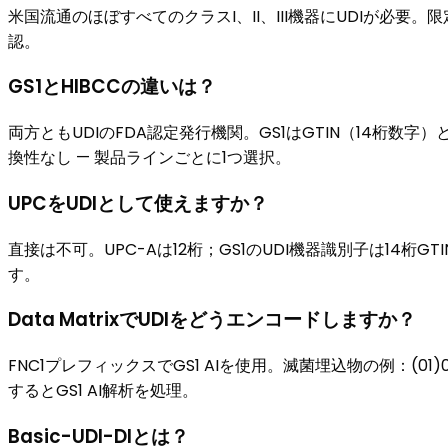
米国流通のほぼすべてのクラスI、II、III機器にUDIが必
認。
GS1とHIBCCの違いは？
両方ともUDIのFDA認定発行機関。GS1はGTIN（14桁数字
換性なし — 製品ラインごとに1つ選択。
UPCをUDIとして使えますか？
直接は不可。UPC-Aは12桁；GS1のUDI機器識別子は14桁G
す。
Data MatrixでUDIをどうエンコードしますか？
FNC1プレフィックスでGS1 AIを使用。滅菌埋込物の例：(01)006141
するとGS1 AI解析を処理。
Basic-UDI-DIとは？