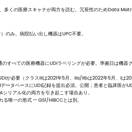
大きく、多くの医療スキャナが両方を読む。冗長性のためData Ma
）のみ。病院払い出し機器はUPC不要。
t B）：米国流通のすべての医療機器にUDIラベリングが必要。準拠日は機器
UDIが必要（クラスIIIは2021年5月、IIa/IIbは2022年5月
UDIデータベースにUDI記録を提出必須。公開；患者と臨床医がU
CSAシリアル化の両方を引き起こす場合あり。
れる唯一の形式 — GS1/HIBCCとは別。