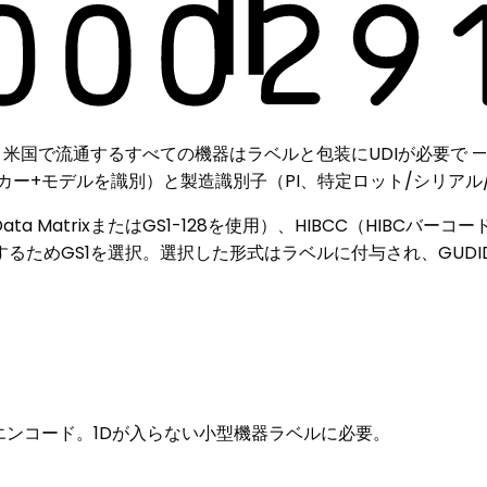
米国で流通するすべての機器はラベルと包装にUDIが必要で —
ーカー+モデルを識別）と製造識別子（PI、特定ロット/シリアル
ta MatrixまたはGS1-128を使用）、HIBCC（HIBC
めGS1を選択。選択した形式はラベルに付与され、GUDID —
としてエンコード。1Dが入らない小型機器ラベルに必要。