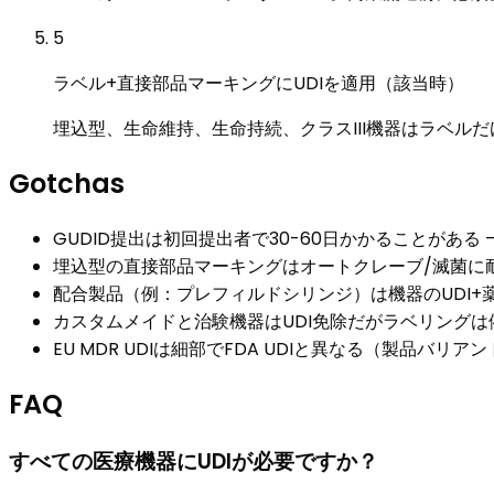
5
ラベル+直接部品マーキングにUDIを適用（該当時）
埋込型、生命維持、生命持続、クラスIII機器はラベルだ
Gotchas
GUDID提出は初回提出者で30-60日かかることがあ
埋込型の直接部品マーキングはオートクレーブ/滅菌に耐
配合製品（例：プレフィルドシリンジ）は機器のUDI+薬
カスタムメイドと治験機器はUDI免除だがラベリングは
EU MDR UDIは細部でFDA UDIと異なる（製品バリア
FAQ
すべての医療機器にUDIが必要ですか？