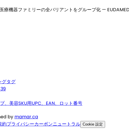
-DIは同じ医療機器ファミリーの全バリアントをグループ化 — EU
ングタグ
39
、美容SKU用UPC、EAN、ロット番号
gned by
mamar.ca
規約
プライバシー
カーボンニュートラル
Cookie 設定