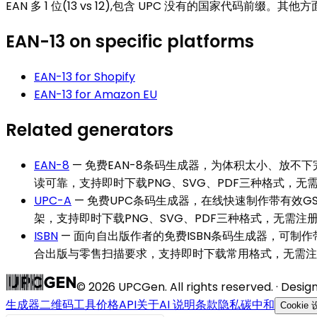
EAN 多 1 位(13 vs 12),包含 UPC 没有的国家代码
EAN-13
on specific platforms
EAN-13
for
Shopify
EAN-13
for
Amazon EU
Related generators
EAN-8
—
免费EAN-8条码生成器，为体积太小、放不下
读可靠，支持即时下载PNG、SVG、PDF三种格式，
UPC-A
—
免费UPC条码生成器，在线快速制作带有效GS1
架，支持即时下载PNG、SVG、PDF三种格式，无需
ISBN
—
面向自出版作者的免费ISBN条码生成器，可制作带有
合出版与零售扫描要求，支持即时下载常用格式，无需注
©
2026
UPCGen. All rights reserved. · Desi
生成器
二维码
工具
价格
API
关于
AI 说明
条款
隐私
碳中和
Cookie