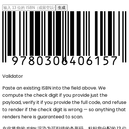
生成
Validator
Paste an existing
ISBN
into the field above. We
compute the check digit if you provide just the
payload, verify it if you provide the full code, and refuse
to render if the check digit is wrong — so anything that
renders here is guaranteed to scan.
在此将您的 ISBN 渲染为可扫描的条形码。粘贴您分配的 13 位