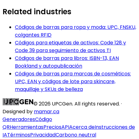
Related industries
Códigos de barras para ropa y moda: UPC, FNSKU,
colgantes RFID
Códigos para etiquetas de activos: Code 128 y
Code 39 para seguimiento de activos TI
Códigos de barras para libros: ISBN-13, EAN
Bookland y autopublicación
Códigos de barras para marcas de cosméticos:
UPC, EAN y códigos de lote para skincare,
maquillaje y SKUs de belleza
©
2026
UPCGen. All rights reserved. ·
Designed by
mamar.ca
Generadores
Código
QR
Herramientas
Precios
API
Acerca de
Instrucciones de
IA
Términos
Privacidad
Carbono neutral