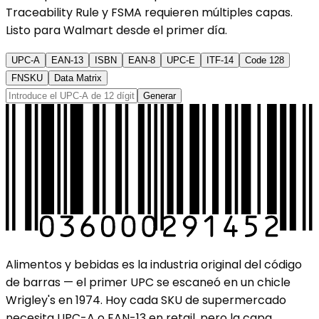
Traceability Rule y FSMA requieren múltiples capas.
Listo para Walmart desde el primer día.
UPC-A
EAN-13
ISBN
EAN-8
UPC-E
ITF-14
Code 128
FNSKU
Data Matrix
Generar
Alimentos y bebidas es la industria original del código
de barras — el primer UPC se escaneó en un chicle
Wrigley's en 1974. Hoy cada SKU de supermercado
necesita UPC-A o EAN-13 en retail, pero la capa